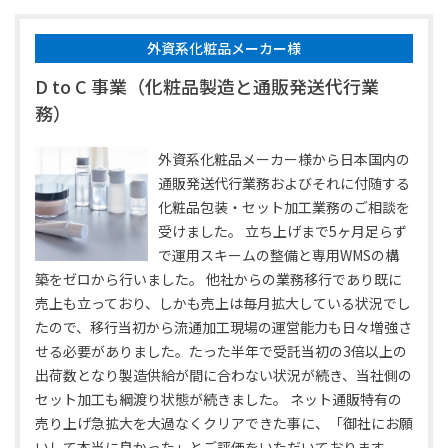
外資系化粧品メーカー様
D to C 事業（化粧品製造と通販発送代行業
務）
外資系化粧品メーカー様から日本国内の
通販発送代行業務およびそれに付随する
化粧品包装・セット加工業務のご相談を
受けました。 立ち上げまで5ヶ月足らず
で運用スキームの整備と専用WMSの構
築をゼロから行いました。 他社からの業務移行であり既に
売上も立っており、しかも売上は毎月拡大している状況でし
たので、移行当初から流通加工現場の運営能力も日々増強さ
せる必要がありました。たった半年で受託当初の3倍以上の
出荷数となり製造供給が間に合わない状況が続き、当社側の
セット加工も綱渡り状態が続きました。 ネット通販特有の
売り上げ急拡大を大過なくクリアできた事に、「御社にお願
いして本当に良かった」とご評価をいただいております。