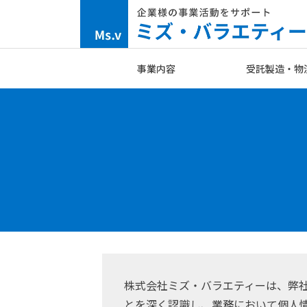
Skip
to
content
事業内容
受託製造・物
株式会社ミズ・バラエティーは、弊
とを深く認識し、業務において個人