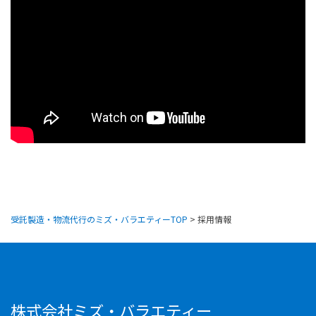
2021年卒採用選考活動を開始しました。ご応募をお待
ちしております。
2020.03.01
2021年卒採用活動を開始しました。エントリーをお待
ちしております。
2019.09.07
「第2回大学生等就職フェア」
10月12日（土）開催「第2回大学生等就職フェア」
への参加
が決定いたしました。ぜひ、ご来場ください！
受託製造・物流代行のミズ・バラエティーTOP
>
採用情報
2019.09.07
「富士市合同企業面接会」
10月23日（水）開催「富士市合同企業面接会」
への参加が決
定いたしました。ぜひ、ご来場ください！
株式会社ミズ・バラエティー