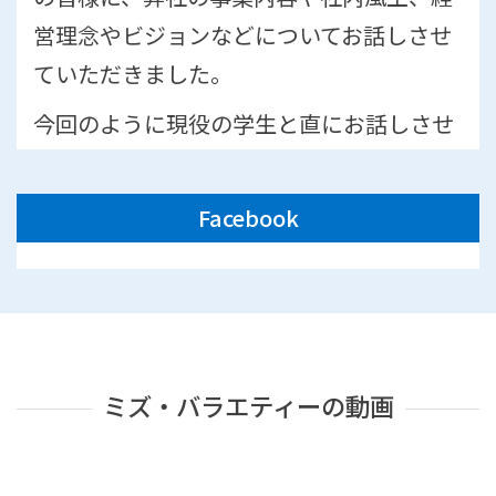
営理念やビジョンなどについてお話しさせ
ていただきました。
今回のように現役の学生と直にお話しさせ
ていただく機会は大変貴重な時間となりま
す。
Facebook
間もなく3月になりますが、大学生の皆さ
んは、本格的に就職活動をスタートされる
時期かと思います。
弊社も、引き続き企業セミナーや就職セミ
ミズ・バラエティーの動画
ナーなどに積極的に参加していきたいと思
います。