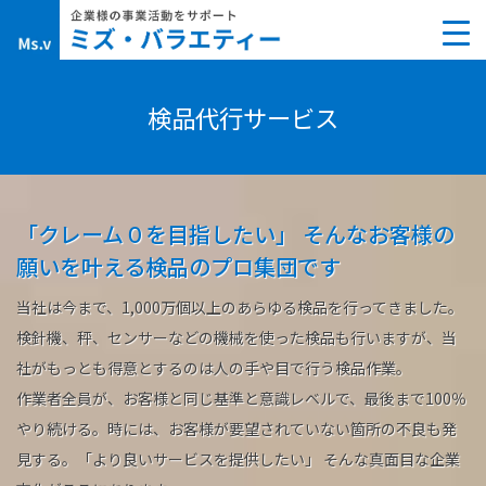
Skip
to
content
検品代行サービス
「クレーム０を目指したい」 そんなお客様の
願いを叶える検品のプロ集団です
当社は今まで、1,000万個以上のあらゆる検品を行ってきました。
検針機、秤、センサーなどの機械を使った検品も行いますが、当
社がもっとも得意とするのは人の手や目で行う検品作業。
作業者全員が、お客様と同じ基準と意識レベルで、最後まで100％
やり続ける。時には、お客様が要望されていない箇所の不良も発
見する。「より良いサービスを提供したい」 そんな真面目な企業