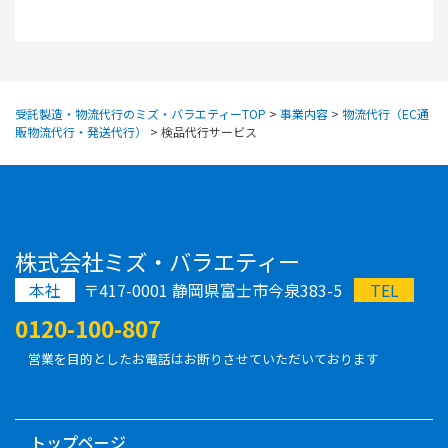
受託製造・物流代行のミズ・バラエティーTOP
>
事業内容
>
物流代行（EC通
販物流代行・発送代行）
>
検品代行サービス
株式会社ミズ・バラエティー
本社
〒417-0001 静岡県富士市今泉383-5
TEL
0120-100-807
営業を目的としたお電話はお断りさせていただいております
トップページ