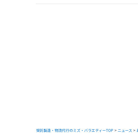
受託製造・物流代行のミズ・バラエティーTOP
>
ニュース
>