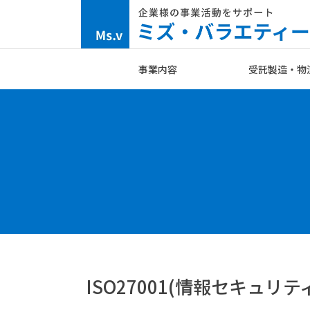
Skip
to
content
事業内容
受託製造・物
ISO27001(情報セキ