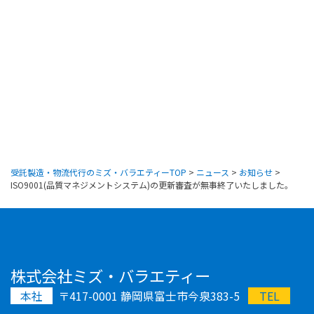
受託製造・物流代行のミズ・バラエティーTOP
>
ニュース
>
お知らせ
>
ISO9001(品質マネジメントシステム)の更新審査が無事終了いたしました。
株式会社ミズ・バラエティー
本社
〒417-0001 静岡県富士市今泉383-5
TEL