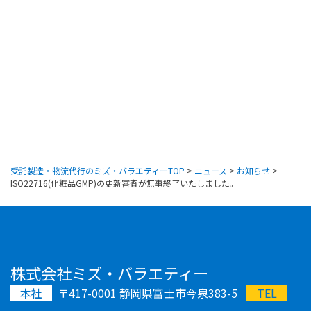
受託製造・物流代行のミズ・バラエティーTOP
>
ニュース
>
お知らせ
>
ISO22716(化粧品GMP)の更新審査が無事終了いたしました。
株式会社ミズ・バラエティー
本社
〒417-0001 静岡県富士市今泉383-5
TEL