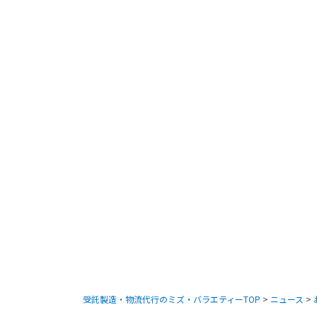
受託製造・物流代行のミズ・バラエティーTOP
>
ニュース
>