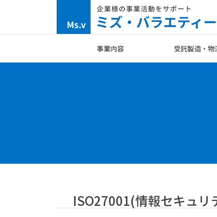
Skip
to
content
事業内容
受託製造・物
ISO27001(情報セ