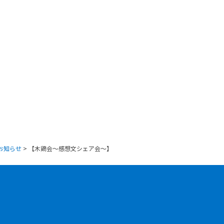
お知らせ
>
【木鶏会〜感想文シェア会〜】