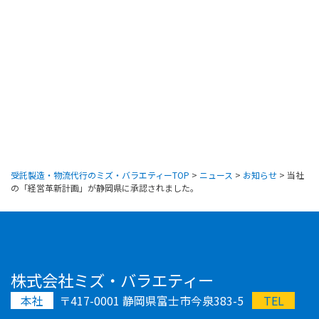
受託製造・物流代行のミズ・バラエティーTOP
>
ニュース
>
お知らせ
>
当社
の「経営革新計画」が静岡県に承認されました。
株式会社ミズ・バラエティー
本社
〒417-0001 静岡県富士市今泉383-5
TEL