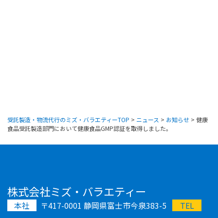
受託製造・物流代行のミズ・バラエティーTOP
>
ニュース
>
お知らせ
>
健康
食品受託製造部門において健康食品GMP認証を取得しました。
株式会社ミズ・バラエティー
本社
〒417-0001 静岡県富士市今泉383-5
TEL