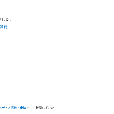
ました。
試行
メディア掲載・出演
>
中日新聞しずおか